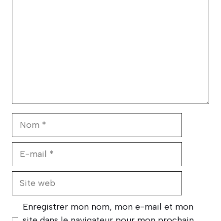
Nom
E-
mail
Site
web
Enregistrer mon nom, mon e-mail et mon
site dans le navigateur pour mon prochain