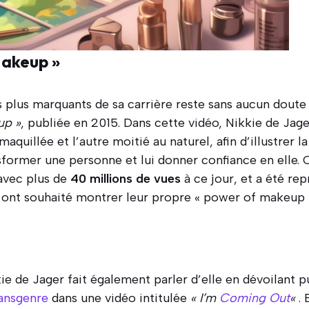
Makeup »
plus marquants de sa carrière reste sans aucun doute l
up »
, publiée en 2015. Dans cette vidéo, Nikkie de Ja
aquillée et l’autre moitié au naturel, afin d’illustrer l
former une personne et lui donner confiance en elle. 
 avec plus de
40 millions de vues
à ce jour, et a été re
 ont souhaité montrer leur propre « power of makeup 
ie de Jager fait également parler d’elle en dévoilant
ansgenre
dans une vidéo intitulée
« I’m
Coming Out
«
.