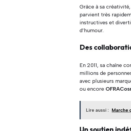
Grâce à sa créativité
parvient très rapidem
instructives et diver
d’humour.
Des collaborati
En 2011, sa chaîne co
millions de personnes
avec plusieurs marq
ou encore
OFRACosm
Lire aussi :
Marche d
Un soutien indéf