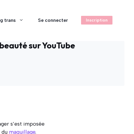
g trans
Se connecter
Inscription
a beauté sur YouTube
ager s’est imposée
t du
maquillage
.