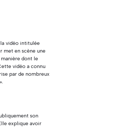
a vidéo intitulée
ger met en scène une
a manière dont le
Cette vidéo a connu
prise par de nombreux
».
 publiquement son
 Elle explique avoir