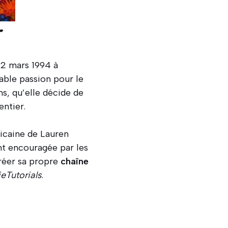
r
 2 mars 1994 à
able passion pour le
ns, qu’elle décide de
entier.
ricaine de Lauren
nt encouragée par les
créer sa propre
chaîne
ieTutorials
.