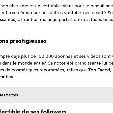
, son charisme et un véritable talent pour le maquillag
ent à se démarquer des autres youtubeuses beauté. Ses
tissantes, offrant un mélange parfait entre astuces be
ons prestigieuses
mpte déjà plus de 100 000 abonnés et ses vidéos sont 
 dans le monde entier. Sa notoriété grandissante lui 
ues de cosmétiques renommées, telles que
Too Faced
,
etics
.
es fiertés
ectible de ses followers